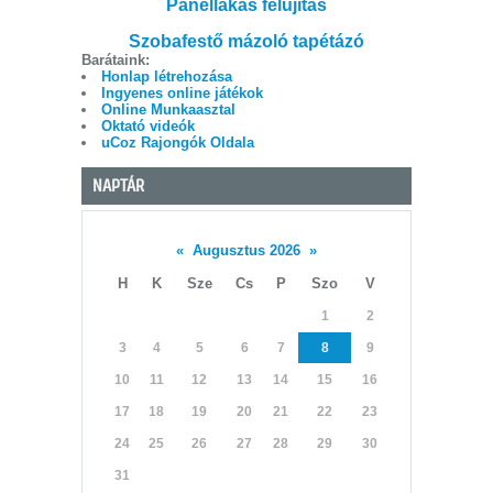
Panellakás felújítás
Szobafestő mázoló tapétázó
Barátaink:
Honlap létrehozása
Ingyenes online játékok
Online Munkaasztal
Oktató videók
uCoz Rajongók Oldala
NAPTÁR
«
Augusztus 2026
»
H
K
Sze
Cs
P
Szo
V
1
2
3
4
5
6
7
8
9
10
11
12
13
14
15
16
17
18
19
20
21
22
23
24
25
26
27
28
29
30
31