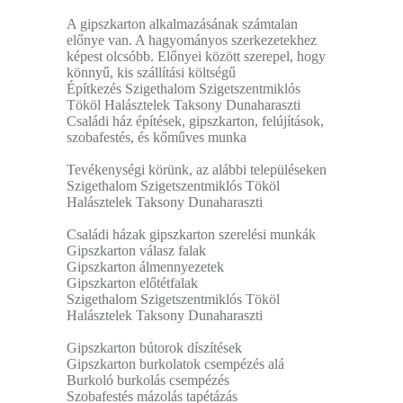
A gipszkarton alkalmazásának számtalan
előnye van. A hagyományos szerkezetekhez
képest olcsóbb. Előnyei között szerepel, hogy
könnyű, kis szállítási költségű
Építkezés Szigethalom Szigetszentmiklós
Tököl Halásztelek Taksony Dunaharaszti
Családi ház építések, gipszkarton, felújítások,
szobafestés, és kőműves munka
Tevékenységi körünk, az alábbi településeken
Szigethalom Szigetszentmiklós Tököl
Halásztelek Taksony Dunaharaszti
Családi házak gipszkarton szerelési munkák
Gipszkarton válasz falak
Gipszkarton álmennyezetek
Gipszkarton előtétfalak
Szigethalom Szigetszentmiklós Tököl
Halásztelek Taksony Dunaharaszti
Gipszkarton bútorok díszítések
Gipszkarton burkolatok csempézés alá
Burkoló burkolás csempézés
Szobafestés mázolás tapétázás