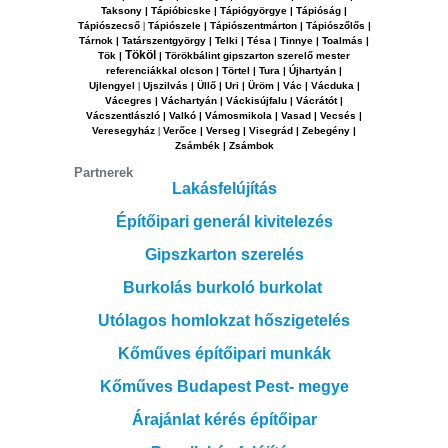
Taksony
| Tápióbicske | Tápiógyörgye | Tápióság |
Tápiószecső
|
Tápiószele | Tápiószentmárton | Tápiószőlős |
Tárnok | Tatárszentgyörgy | Telki | Tésa | Tinnye | Toalmás |
Tököl
Tök |
| Törökbálint gipszarton szerelő mester
referenciákkal olcson | Törtel | Tura | Újhartyán |
Ujlengyel
|
Ujszilvás | Üllő | Uri | Üröm | Vác | Vácduka |
Vácegres | Váchartyán | Váckisújfalu | Vácrátót |
Vácszentlászló | Valkó | Vámosmikola | Vasad | Vecsés |
Veresegyház
|
Verőce | Verseg | Visegrád | Zebegény |
Zsámbék | Zsámbok
Partnerek
Lakásfelújítás
Építőipari generál kivitelezés
Gipszkarton szerelés
Burkolás burkoló burkolat
Utólagos homlokzat hőszigetelés
Kőműves építőipari munkák
Kőműves Budapest Pest- megye
Árajánlat kérés építőipar