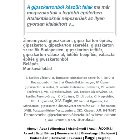
A gipszkartonból készült falak
ma már
megszokottak a legtöbb épületben.
Átalakításoknál népszerűek az ilyen
gyorsan kialakított v...
álmennyezet gipszkarton, gipsz karton építés,
gipszkarton, gipszkarton szerelés, gipszkarton
szerelők Budapesten, gipszkarton tetőtér,
gipszkarton válaszfal, tetőtér beépítés, válaszfal
építés gipwszkartonból
Belépés
Munkavállalás!
I. kerület Várkerület, Budapest gipszkarton szerelés II. kerület
Rózsadomb, III. kerület Óbuda-Békásmegyer, IV. Újpest
gipszkarton szerelők, V. kerület Belváros-Lipótváros, VI. kerület
Terézváros, VII. t Erzsébetváros, VIII. kerület Józsefváros, IX.
kerület Ferencváros, X. Kőbánya, XI. Új buda, XII Hegyvidék,
XIV. Zugló
XIII. Angyalföld,
, XV. kerület Újpalota, XVI.
Mátyásföld, gipszkarton álmennyezet szerelése XVII. Rákosmente,
XX. kerület
XVIII. Pestszentlőrinc-Pestszentimre, XIX. Kispest,
Pesterzsébe gipszkarton válaszfal készítése olcsón
.
Soroksár
t
, XXI. kerület Csepel
Áporka
Abony | Acsa | Albertirsa | Alsónémedi | Apaj |
|
Aszód | Bag | Bénye | Bernecebaráti | Biatorbágy | Budajenő |
Bugyi
Budakalász | Budakeszi | Budaörs |
|
Cegléd |