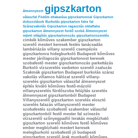
gipszkarton
álmennyezet
válaszfal
Födém eltakarása gipszkartonnal
Gipszkarton
dobozolások
Burkolás gipszkarton falra
fal
Szárazvakolás
Gipszkarton ragasztás oldalfalra
gipszkarton álmennyezet fürdő szobá
Álmennyezet
rejtett világítás
gipszkartonozás
gipszkartonszerelés
cimkék kőműves szakember gipszkarton
szerelő mestert keresek festés tanácsadás
lambériázás villany szerelő csempézés
gipszkartonra hidegburkoló Budapesti kőműves
mester járólapozás gipszkartonost keresek
szobafestő mester gipszkartonozás parkettázás
Burkoló vízszerelés vasbeton szerelő zsaluzás
Szakmák gipszkarton Budapest burkolás száraz
vakolás villamos hálózat szerelő villany-
szerelés gipszkarton válaszfal álmennyezet
építés kiváló kőműves festő-mázoló
villanyszerelés fürdőszoba felújítás szerelés
álmennyezet gipszkartonból Budapest
Villanyszerelő gipszkarton szerelés elosztó
szerelés falazás villanyszerelő mester
szobafestés szobafestő szakember válaszfal
gipszkartonból festő mester fal színezés
vízszerelő szőnyegpadló lerakás megbízható
gipszkarton szerelő kőműves festő kőműves
ember megbízható mestert keresek
melegburkoló szobafestő jó budapesti
gipszkarton szerelő árak munkadíj kőműves.