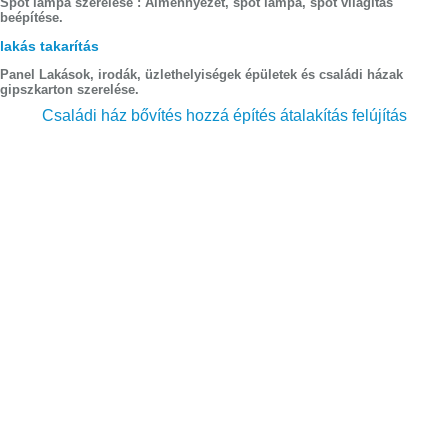
Spot lámpa szerelése : Álmennyezet, spot lámpa, spot világítás
beépítése.
lakás takarítás
Panel Lakások, irodák, üzlethelyiségek épületek és családi házak
gipszkarton szerelése.
Családi ház bővítés hozzá építés átalakítás felújítás