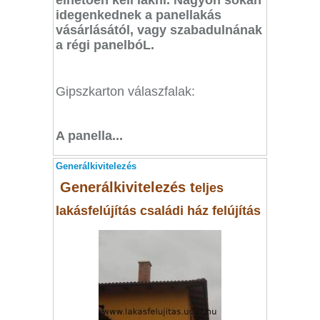
élhetően kell lakni. Nagyon sokan
idegenkednek a panellakás
vásárlásától, vagy szabadulnának
a régi panelbóL.
Gipszkarton válaszfalak:
A panella...
Generálkivitelezés
Generálkivitelezés t
eljes
lakásfelújítás családi ház felújítás