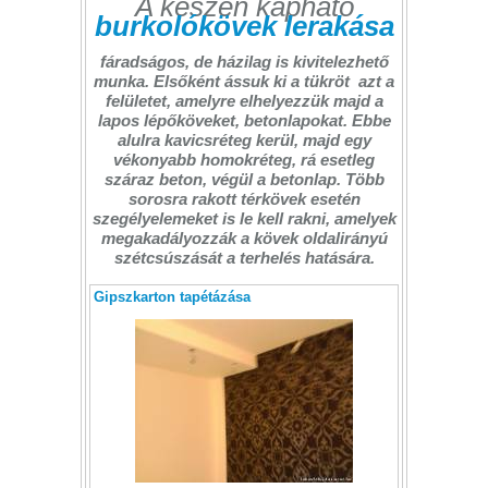
A készen kapható
burkolókövek lerakása
fáradságos, de házilag is kivitelezhető
munka. Elsőként ássuk ki a tükröt  azt a
felületet, amelyre elhelyezzük majd a
lapos lépőköveket, betonlapokat. Ebbe
alulra kavicsréteg kerül, majd egy
vékonyabb homokréteg, rá esetleg
száraz beton, végül a betonlap. Több
sorosra rakott térkövek esetén
szegélyelemeket is le kell rakni, amelyek
megakadályozzák a kövek oldalirányú
szétcsúszását a terhelés hatására.
Gipszkarton tapétázása