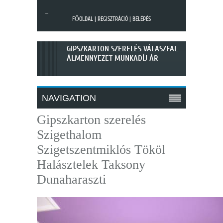
...
FŐOLDAL
|
REGISZTRÁCIÓ
|
BELÉPÉS
GIPSZKARTON SZERELÉS VÁLASZFAL
ÁLMENNYEZET MUNKADÍJ ÁR
NAVIGATION
SZÁRAZÉPÍTÉSZET GIPSZKARTON SZERELÉS LAKÁSFELÚJÍTÁS
Gipszkarton szerelés
Szigethalom
Szigetszentmiklós Tököl
Halásztelek Taksony
Dunaharaszti