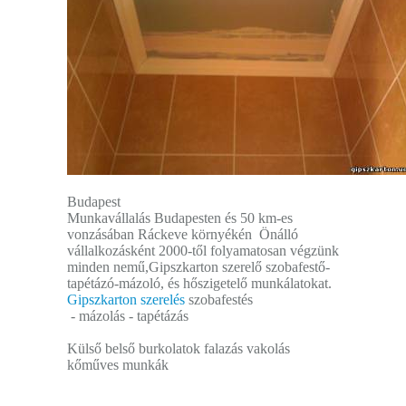
Budapest
Munkavállalás Budapesten és 50 km-es
vonzásában Ráckeve környékén Önálló
vállalkozásként 2000-től folyamatosan végzünk
minden nemű,Gipszkarton szerelő szobafestő-
tapétázó-mázoló, és hőszigetelő munkálatokat.
Gipszkarton szerelés
szobafestés
- mázolás - tapétázás
Külső belső burkolatok falazás vakolás
kőműves munkák