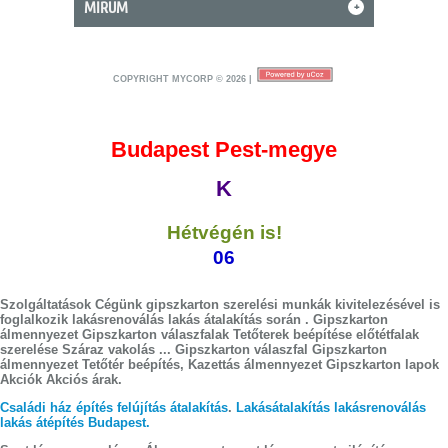
MIRUM
+
COPYRIGHT MYCORP © 2026
|
Budapest Pest-megye
K
Hétvégén is!
06
Szolgáltatások Cégünk gipszkarton szerelési munkák kivitelezésével is
foglalkozik lakásrenoválás lakás átalakítás során . Gipszkarton
álmennyezet Gipszkarton válaszfalak Tetőterek beépítése előtétfalak
szerelése Száraz vakolás ... Gipszkarton válaszfal Gipszkarton
álmennyezet Tetőtér beépítés, Kazettás álmennyezet Gipszkarton lapok
Akciók Akciós árak.
Családi ház építés felújítás átalakítás
.
Lakásátalakítás lakásrenoválás
lakás átépítés Budapest.