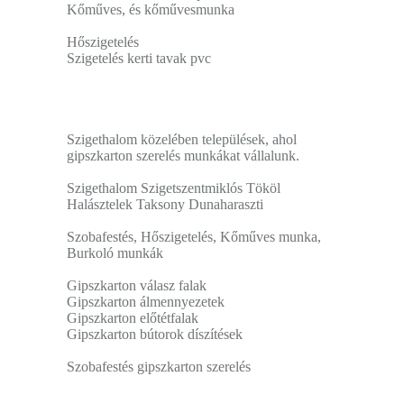
Kőműves, és kőművesmunka
Hőszigetelés
Szigetelés kerti tavak pvc
Szigethalom közelében települések, ahol
gipszkarton szerelés munkákat vállalunk.
Szigethalom Szigetszentmiklós Tököl
Halásztelek Taksony Dunaharaszti
Szobafestés, Hőszigetelés, Kőműves munka,
Burkoló munkák
Gipszkarton válasz falak
Gipszkarton álmennyezetek
Gipszkarton előtétfalak
Gipszkarton bútorok díszítések
Szobafestés gipszkarton szerelés