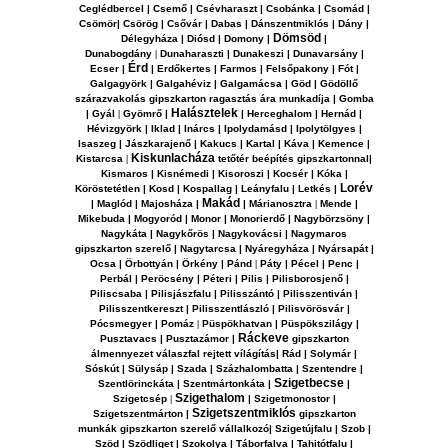
Ceglédbercel | Csemő | Csévharaszt | Csobánka | Csomád |
Csömör| Csörög | Csővár | Dabas | Dánszentmiklós | Dány |
Dömsöd
Délegyháza | Diósd | Domony |
|
Dunabogdány
|
Dunaharaszt
i | Dunakeszi | Dunavarsány |
Érd
Ecser |
| Erdőkertes | Farmos | Felsőpakony | Fót |
Galgagyörk | Galgahéviz | Galgamácsa | Göd | Gödöllő
szárazvakolás gipszkarton ragasztás ára munkadíja | Gomba
Halásztelek
| Gyál
|
Gyömrő |
| Herceghalom | Hernád |
Hévizgyörk | Iklad | Inárcs | Ipolydamásd | Ipolytölgyes |
Isaszeg | Jászkarajenő | Kakucs | Kartal | Káva | Kemence |
Kiskunlacháza
Kistarcsa
|
tetőtér beépítés gipszkartonnal|
Kismaros | Kisnémedi | Kisoroszi | Kocsér | Kóka |
Lorév
Köröstetétlen | Kosd | Kospallag | Leányfalu | Letkés |
Makád
| Maglód | Majosháza |
| Márianosztra
|
Mende |
Mikebuda | Mogyoród | Monor | Monorierdő | Nagybörzsöny |
Nagykáta | Nagykőrös | Nagykovácsi | Nagymaros
gipszkarton szerelő | Nagytarcsa | Nyáregyháza | Nyársapát |
Ocsa | Örbottyán | Örkény | Pánd
|
Páty | Pécel | Penc |
Perbál | Peröcsény | Péteri | Pilis | Pilisborosjenő |
Piliscsaba | Pilisjászfalu | Pilisszántó | Pilisszentiván |
Pilisszentkereszt | Pilisszentlászló | Pilisvörösvár |
Pócsmegyer | Pomáz
|
Püspökhatvan | Püspökszilágy |
Ráckeve
Pusztavacs | Pusztazámor |
gipszkarton
álmennyezet válaszfal rejtett vílágítás| Rád | Solymár |
Sóskút | Sülysáp | Szada | Százhalombatta | Szentendre |
Szigetbecse
Szentlörinckáta | Szentmártonkáta |
|
Szigethalom
Szigetcsép
|
| Szigetmonostor |
Szigetszentmiklós
Szigetszentmárton |
gipszkarton
munkák gipszkarton szerelő vállalkozó| Szigetújfalu | Szob |
Szöd | Szödliget | Szokolya | Táborfalva | Tahitótfalu |