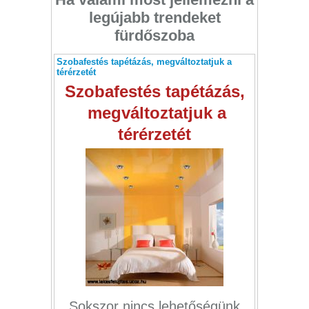
legújabb trendeket
fürdőszoba
Szobafestés tapétázás, megváltoztatjuk a
térérzetét
Szobafestés tapétázás,
megváltoztatjuk a
térérzetét
Sokszor nincs lehetőségünk