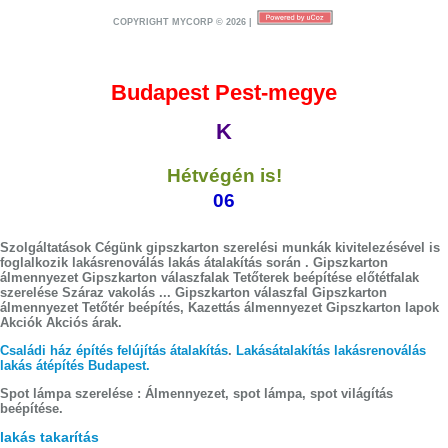
COPYRIGHT MYCORP © 2026
|
Budapest Pest-megye
K
Hétvégén is!
06
Szolgáltatások Cégünk gipszkarton szerelési munkák kivitelezésével is
foglalkozik lakásrenoválás lakás átalakítás során . Gipszkarton
álmennyezet Gipszkarton válaszfalak Tetőterek beépítése előtétfalak
szerelése Száraz vakolás ... Gipszkarton válaszfal Gipszkarton
álmennyezet Tetőtér beépítés, Kazettás álmennyezet Gipszkarton lapok
Akciók Akciós árak.
Családi ház építés felújítás átalakítás
.
Lakásátalakítás lakásrenoválás
lakás átépítés Budapest.
Spot lámpa szerelése : Álmennyezet, spot lámpa, spot világítás
beépítése.
lakás takarítás