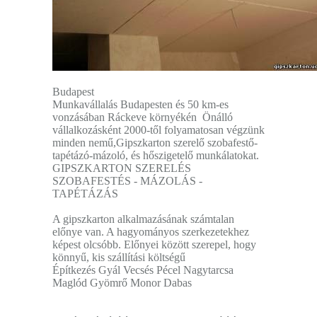
Budapest
Munkavállalás Budapesten és 50 km-es
vonzásában Ráckeve környékén Önálló
vállalkozásként 2000-től folyamatosan végzünk
minden nemű,Gipszkarton szerelő szobafestő-
tapétázó-mázoló, és hőszigetelő munkálatokat.
GIPSZKARTON SZERELÉS
SZOBAFESTÉS - MÁZOLÁS -
TAPÉTÁZÁS
A gipszkarton alkalmazásának számtalan
előnye van. A hagyományos szerkezetekhez
képest olcsóbb. Előnyei között szerepel, hogy
könnyű, kis szállítási költségű
Építkezés Gyál Vecsés Pécel Nagytarcsa
Maglód Gyömrő Monor Dabas