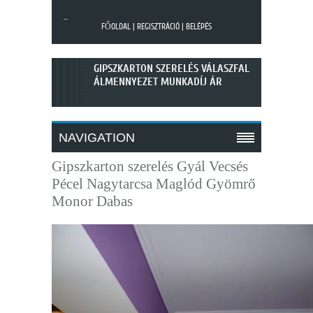
...
FŐOLDAL
|
REGISZTRÁCIÓ
|
BELÉPÉS
GIPSZKARTON SZERELÉS VÁLASZFAL
ÁLMENNYEZET MUNKADÍJ ÁR
NAVIGATION
SZÁRAZÉPÍTÉSZET GIPSZKARTON SZERELÉS LAKÁSFELÚJÍTÁS
Gipszkarton szerelés Gyál Vecsés
Pécel Nagytarcsa Maglód Gyömrő
Monor Dabas