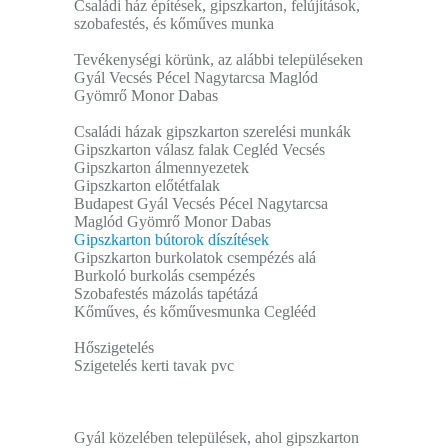
Családi ház építések, gipszkarton, felújítások,
szobafestés, és kőműves munka
Tevékenységi körünk, az alábbi településeken
Gyál Vecsés Pécel Nagytarcsa Maglód
Gyömrő Monor Dabas
Családi házak gipszkarton szerelési munkák
Gipszkarton válasz falak Cegléd Vecsés
Gipszkarton álmennyezetek
Gipszkarton előtétfalak
Budapest Gyál Vecsés Pécel Nagytarcsa
Maglód Gyömrő Monor Dabas
Gipszkarton bútorok díszítések
Gipszkarton burkolatok csempézés alá
Burkoló burkolás csempézés
Szobafestés mázolás tapétázá
Kőműves, és kőművesmunka Ceglééd
Hőszigetelés
Szigetelés kerti tavak pvc
Gyál közelében települések, ahol gipszkarton