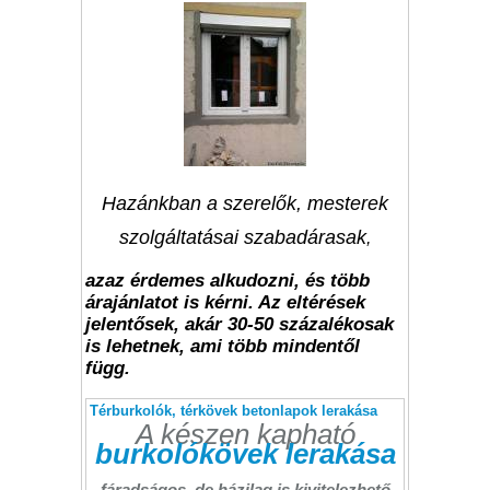
Hazánkban a szerelők, mesterek
szolgáltatásai szabadárasak
,
azaz érdemes alkudozni, és több
árajánlatot is kérni. Az eltérések
jelentősek, akár 30-50 százalékosak
is lehetnek, ami több mindentől
függ.
Térburkolók, térkövek betonlapok lerakása
A készen kapható
burkolókövek lerakása
fáradságos, de házilag is kivitelezhető