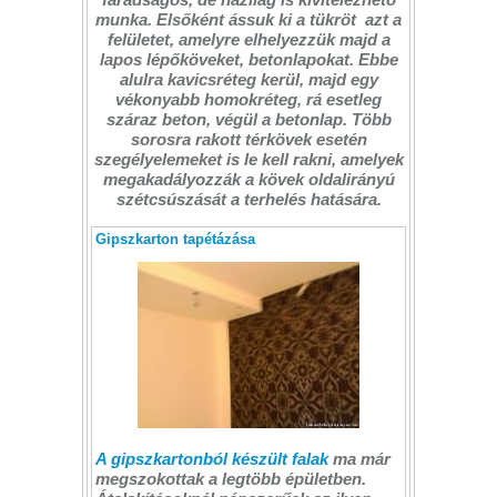
munka. Elsőként ássuk ki a tükröt  azt a
felületet, amelyre elhelyezzük majd a
lapos lépőköveket, betonlapokat. Ebbe
alulra kavicsréteg kerül, majd egy
vékonyabb homokréteg, rá esetleg
száraz beton, végül a betonlap. Több
sorosra rakott térkövek esetén
szegélyelemeket is le kell rakni, amelyek
megakadályozzák a kövek oldalirányú
szétcsúszását a terhelés hatására.
Gipszkarton tapétázása
A gipszkartonból készült falak
ma már
megszokottak a legtöbb épületben.