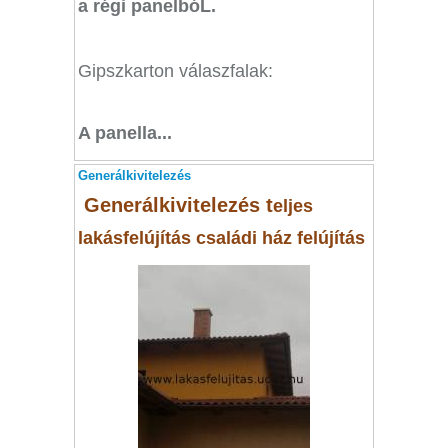
a régi panelbóL.
Gipszkarton válaszfalak:
A panella...
Generálkivitelezés
Generálkivitelezés t
eljes
lakásfelújítás családi ház felújítás