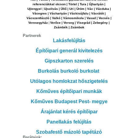
referenciákkal olcson | Törtel | Tura | Újhartyán |
Ujlengyel
|
Ujszilvás | Üllő | Uri | Üröm | Vác | Vácduka |
Vácegres | Váchartyán | Váckisújfalu | Vácrátót |
Vácszentlászló | Valkó | Vámosmikola | Vasad | Vecsés |
Veresegyház
|
Verőce | Verseg | Visegrád | Zebegény |
Zsámbék | Zsámbok
Partnerek
Lakásfelújítás
Építőipari generál kivitelezés
Gipszkarton szerelés
Burkolás burkoló burkolat
Utólagos homlokzat hőszigetelés
Kőműves építőipari munkák
Kőműves Budapest Pest- megye
Árajánlat kérés építőipar
Panellakás felújítás
Szobafestő mázoló tapétázó
Barátaink: