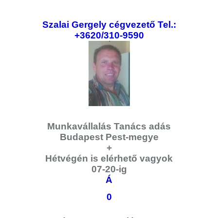
Szalai Gergely cégvezető Tel.:
+3620/310-9590
Munkavállalás Tanács adás
Budapest Pest-megye
+
Hétvégén is elérhető vagyok
07-20-ig
Á
0