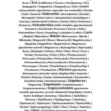
Érd
Ecser |
| Erdőkertes | Farmos | Felsőpakony | Fót |
Galgagyörk | Galgahéviz | Galgamácsa | Göd | Gödöllő
szárazvakolás gipszkarton ragasztás ára munkadíja | Gomba
Halásztelek
| Gyál
|
Gyömrő |
| Herceghalom | Hernád |
Hévizgyörk | Iklad | Inárcs | Ipolydamásd | Ipolytölgyes |
Isaszeg | Jászkarajenő | Kakucs | Kartal | Káva | Kemence |
Kiskunlacháza
Kistarcsa
|
tetőtér beépítés gipszkartonnal|
Kismaros | Kisnémedi | Kisoroszi | Kocsér | Kóka |
Lorév
Köröstetétlen | Kosd | Kospallag | Leányfalu | Letkés |
Makád
| Maglód | Majosháza |
| Márianosztra
|
Mende |
Mikebuda | Mogyoród | Monor | Monorierdő | Nagybörzsöny |
Nagykáta | Nagykőrös | Nagykovácsi | Nagymaros
gipszkarton szerelő | Nagytarcsa | Nyáregyháza | Nyársapát |
Ocsa | Örbottyán | Örkény | Pánd
|
Páty | Pécel | Penc |
Perbál | Peröcsény | Péteri | Pilis | Pilisborosjenő |
Piliscsaba | Pilisjászfalu | Pilisszántó | Pilisszentiván |
Pilisszentkereszt | Pilisszentlászló | Pilisvörösvár |
Pócsmegyer | Pomáz
|
Püspökhatvan | Püspökszilágy |
Ráckeve
Pusztavacs | Pusztazámor |
gipszkarton
álmennyezet válaszfal rejtett vílágítás| Rád | Solymár |
Sóskút | Sülysáp | Szada | Százhalombatta | Szentendre |
Szigetbecse
Szentlörinckáta | Szentmártonkáta |
|
Szigethalom
Szigetcsép
|
| Szigetmonostor |
Szigetszentmiklós
Szigetszentmárton |
gipszkarton
munkák gipszkarton szerelő vállalkozó| Szigetújfalu | Szob |
Szöd | Szödliget | Szokolya | Táborfalva | Tahitótfalu |
Taksony
| Tápióbicske | Tápiógyörgye | Tápióság |
Tápiószecső
|
Tápiószele | Tápiószentmárton | Tápiószőlős |
Tárnok | Tatárszentgyörgy | Telki | Tésa | Tinnye | Toalmás |
Tököl
Tök |
| Törökbálint gipszarton szerelő mester