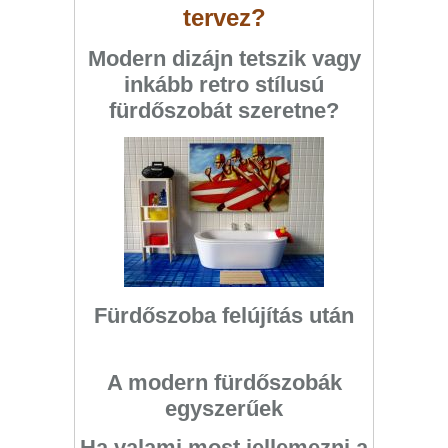
tervez?
Modern dizájn tetszik vagy
inkább retro stílusú
fürdőszobát szeretne?
Fürdőszoba felújítás után
A modern fürdőszobák
egyszerűek
Ha valami most jellemezni a