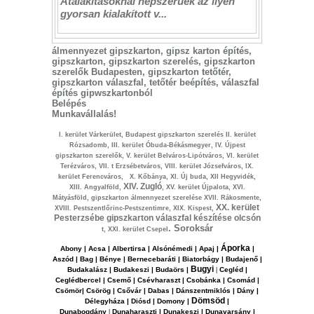
Átalakításoknál népszerűek az ilyen
gyorsan kialakított v...
álmennyezet gipszkarton, gipsz karton építés,
gipszkarton, gipszkarton szerelés, gipszkarton
szerelők Budapesten, gipszkarton tetőtér,
gipszkarton válaszfal, tetőtér beépítés, válaszfal
építés gipwszkartonból
Belépés
Munkavállalás!
I. kerület Várkerület, Budapest gipszkarton szerelés II. kerület
Rózsadomb, III. kerület Óbuda-Békásmegyer, IV. Újpest
gipszkarton szerelők, V. kerület Belváros-Lipótváros, VI. kerület
Terézváros, VII. t Erzsébetváros, VIII. kerület Józsefváros, IX.
kerület Ferencváros, X. Kőbánya, XI. Új buda, XII Hegyvidék,
XIV. Zugló
XIII. Angyalföld,
, XV. kerület Újpalota, XVI.
Mátyásföld, gipszkarton álmennyezet szerelése XVII. Rákosmente,
XX. kerület
XVIII. Pestszentlőrinc-Pestszentimre, XIX. Kispest,
Pesterzsébe gipszkarton válaszfal készítése olcsón
.
Soroksár
t
, XXI. kerület Csepel
Áporka
Abony | Acsa | Albertirsa | Alsónémedi | Apaj |
|
Aszód | Bag | Bénye | Bernecebaráti | Biatorbágy | Budajenő |
Bugyi
Budakalász | Budakeszi | Budaörs |
|
Cegléd |
Ceglédbercel | Csemő | Csévharaszt | Csobánka | Csomád |
Csömör| Csörög | Csővár | Dabas | Dánszentmiklós | Dány |
Dömsöd
Délegyháza | Diósd | Domony |
|
Dunabogdány
|
Dunaharaszt
i | Dunakeszi | Dunavarsány |