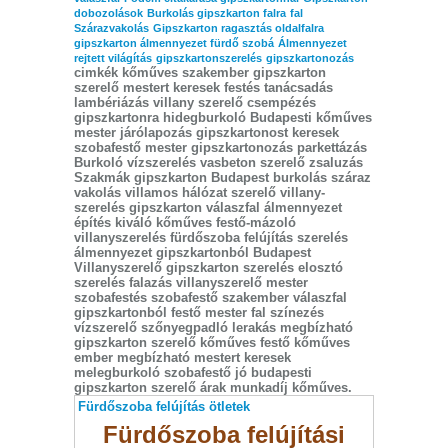
dobozolások
Burkolás gipszkarton falra
fal
Szárazvakolás
Gipszkarton ragasztás oldalfalra
gipszkarton álmennyezet fürdő szobá
Álmennyezet
rejtett világítás
gipszkartonszerelés
gipszkartonozás
cimkék kőműves szakember gipszkarton
szerelő mestert keresek festés tanácsadás
lambériázás villany szerelő csempézés
gipszkartonra hidegburkoló Budapesti kőműves
mester járólapozás gipszkartonost keresek
szobafestő mester gipszkartonozás parkettázás
Burkoló vízszerelés vasbeton szerelő zsaluzás
Szakmák gipszkarton Budapest burkolás száraz
vakolás villamos hálózat szerelő villany-
szerelés gipszkarton válaszfal álmennyezet
építés kiváló kőműves festő-mázoló
villanyszerelés fürdőszoba felújítás szerelés
álmennyezet gipszkartonból Budapest
Villanyszerelő gipszkarton szerelés elosztó
szerelés falazás villanyszerelő mester
szobafestés szobafestő szakember válaszfal
gipszkartonból festő mester fal színezés
vízszerelő szőnyegpadló lerakás megbízható
gipszkarton szerelő kőműves festő kőműves
ember megbízható mestert keresek
melegburkoló szobafestő jó budapesti
gipszkarton szerelő árak munkadíj kőműves.
Fürdőszoba felújítás ötletek
Fürdőszoba felújítási